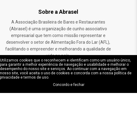
Sobre a Abrasel
A Associação Brasileira de Bares e Restaurantes
(Abrasel) é uma organização de cunho associativo
empresarial que tem como missão representar e
desenvolver o setor de Alimentação Fora do Lar (AFL),
facilitando o empreender e melhorando a qualidade de
vida no país.
Utilizamos cookies que o reconhecem e identificam como um usuário único,
para garantir a melhor experiência de navegação e usabilidade e melhorar o
desempenho do nosso site e serviços. Ao continuar com a navegação em
Endereço
nosso site, você aceita o uso de cookies e concorda com a nossa política de
privacidade e termos de uso.
Avenida Brasil 888 – Santa Efigênia - Belo
Concordo e fechar
Horizonte/MG
CEP: 30140-001
CNPJ: 30140-001
©Abrasel. Todos os direitos reservados.
Política de Privacidade
Termo de Uso