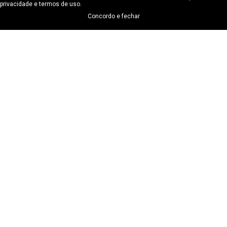
privacidade e termos de uso.
Concordo e fechar
Sobre a Abrasel
A Associação Brasileira de Bares e Restaurantes
(Abrasel) é uma organização de cunho associativo
empresarial que tem como missão representar e
desenvolver o setor de Alimentação Fora do Lar (AFL),
facilitando o empreender e melhorando a qualidade de
vida no país.
Endereço
Avenida Brasil 888 – Santa Efigênia - Belo
Horizonte/MG
CEP: 30140-001
CNPJ: 30140-001
©Abrasel. Todos os direitos reservados.