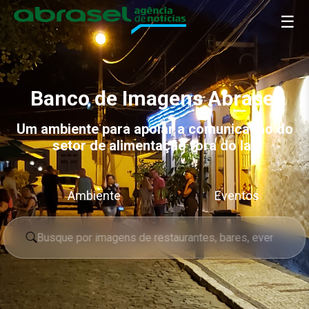
☰
Banco de Imagens Abrasel
Um ambiente para apoiar a comunicação do
setor de alimentação fora do lar
Eventos
Festivais