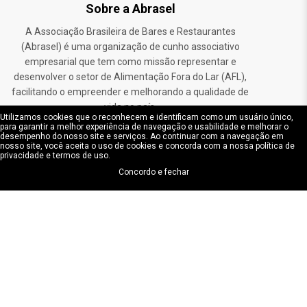
Sobre a Abrasel
A Associação Brasileira de Bares e Restaurantes
(Abrasel) é uma organização de cunho associativo
empresarial que tem como missão representar e
desenvolver o setor de Alimentação Fora do Lar (AFL),
facilitando o empreender e melhorando a qualidade de
vida no país.
Utilizamos cookies que o reconhecem e identificam como um usuário único,
para garantir a melhor experiência de navegação e usabilidade e melhorar o
desempenho do nosso site e serviços. Ao continuar com a navegação em
Endereço
nosso site, você aceita o uso de cookies e concorda com a nossa política de
privacidade e termos de uso.
Avenida Brasil 888 – Santa Efigênia - Belo
Concordo e fechar
Horizonte/MG
CEP: 30140-001
CNPJ: 30140-001
©Abrasel. Todos os direitos reservados.
Política de Privacidade
Termo de Uso