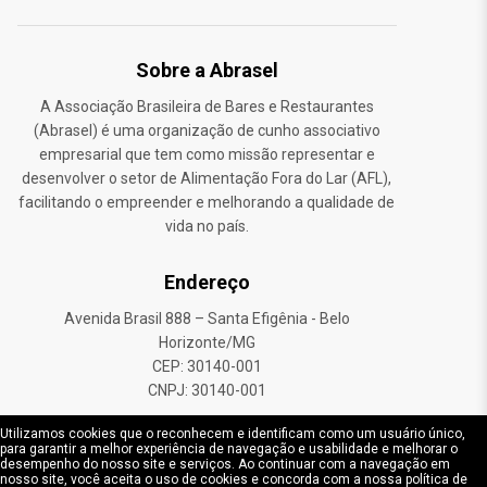
Sobre a Abrasel
A Associação Brasileira de Bares e Restaurantes
(Abrasel) é uma organização de cunho associativo
empresarial que tem como missão representar e
desenvolver o setor de Alimentação Fora do Lar (AFL),
facilitando o empreender e melhorando a qualidade de
vida no país.
Endereço
Avenida Brasil 888 – Santa Efigênia - Belo
Horizonte/MG
CEP: 30140-001
CNPJ: 30140-001
Utilizamos cookies que o reconhecem e identificam como um usuário único,
para garantir a melhor experiência de navegação e usabilidade e melhorar o
desempenho do nosso site e serviços. Ao continuar com a navegação em
©Abrasel. Todos os direitos reservados.
nosso site, você aceita o uso de cookies e concorda com a nossa política de