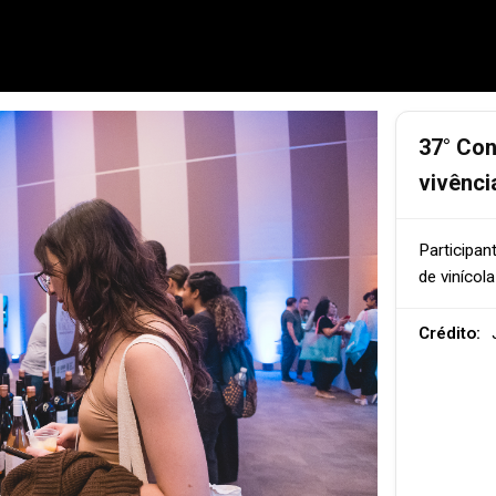
37° Con
vivênci
Participa
de vinícol
Crédito: