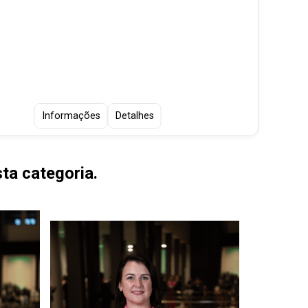
Código
CONGR
Informações
Detalhes
ta categoria.