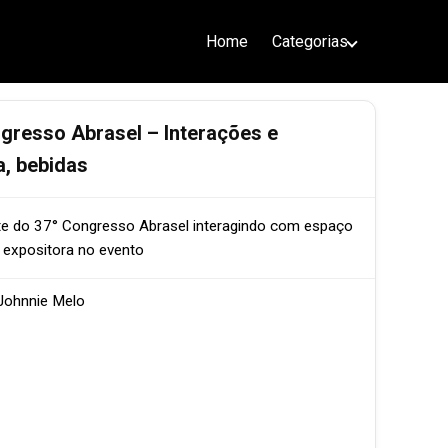
Home
Categorias
Dimens
gresso Abrasel – Interações e
a, bebidas
Data da
Tipo de
nte do 37° Congresso Abrasel interagindo com espaço
a expositora no evento
Licenç
Sympla
Johnnie Melo
Fonte /
(2025)
Nome d
vivenci