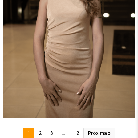
1
2
3
…
12
Próxima »