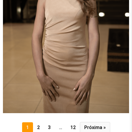
1
2
3
…
12
Próxima »