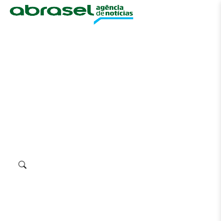
☰
Banco de Imagens Abrasel
Um ambiente para apoiar a comunicação do
setor de alimentação fora do lar
Eventos
Festivais