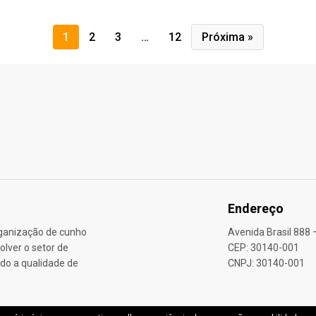
1
2
3
…
12
Próxima »
Endereço
rganização de cunho
Avenida Brasil 888 
lver o setor de
CEP: 30140-001
do a qualidade de
CNPJ: 30140-001