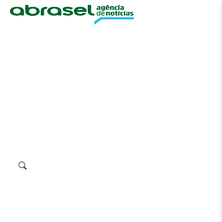
☰
Banco de Imagens Abrasel
Um ambiente para apoiar a comunicação do
setor de alimentação fora do lar
Ambiente
Eventos