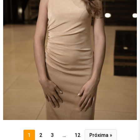
1
2
3
…
12
Próxima »