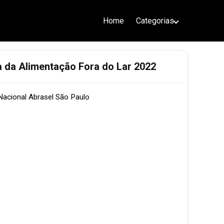
Home
Categorias
Dimens
 da Alimentação Fora do Lar 2022
Data da
Nacional Abrasel São Paulo
Tipo de
Licenç
Fonte /
Nome d
SP.06.2
Código